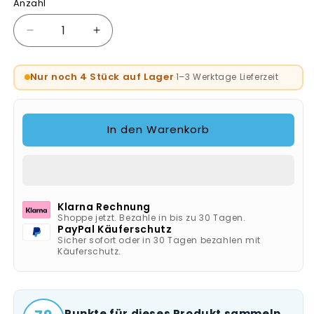
Anzahl
Verringere
Erhöhe
die
die
Menge
Menge
Nur noch 4 Stück auf Lager
1–3 Werktage Lieferzeit
·
für
für
DeWalt
DeWalt
Akku-
Akku-
Bohrschrauber
Bohrschrauber
In den Warenkorb
DCD709N
DCD709N
Klarna Rechnung
Shoppe jetzt. Bezahle in bis zu 30 Tagen.
PayPal Käuferschutz
Sicher sofort oder in 30 Tagen bezahlen mit
Käuferschutz.
Punkte für dieses Produkt sammeln