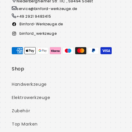
Niederbergheimer Str. 11C , 59494 Soest
service@binford-werkzeuge.de
+49 2921 9483415
Binford-Werkzeuge.de
Facebook
binford_werkzeuge
Instagram
Zahlungsmethoden
Shop
Handwerkzeuge
Elektrowerkzeuge
Zubehör
Top Marken