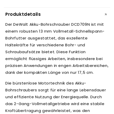
E
i
Produktdetails
n
k
Der DeWalt Akku-Bohrschrauber DCD709N ist mit
l
einem robusten 13 mm Vollmetall-Schnellspann-
a
Bohrfutter ausgestattet, das exzellente
p
Haltekräfte für verschiedene Bohr- und
p
Schraubaufsätze bietet. Diese Funktion
b
ermöglicht flüssiges Arbeiten, insbesondere bei
a
präzisen Anwendungen in engen Arbeitsbereichen,
r
dank der kompakten Länge von nur 17,5 cm.
e
r
Die bürstenlose Motortechnik des Akku-
I
Bohrschraubers sorgt für eine lange Lebensdauer
n
und effiziente Nutzung der Energiequelle. Durch
h
das 2-Gang-Vollmetallgetriebe wird eine stabile
a
Kraftübertragung gewährleistet, was den