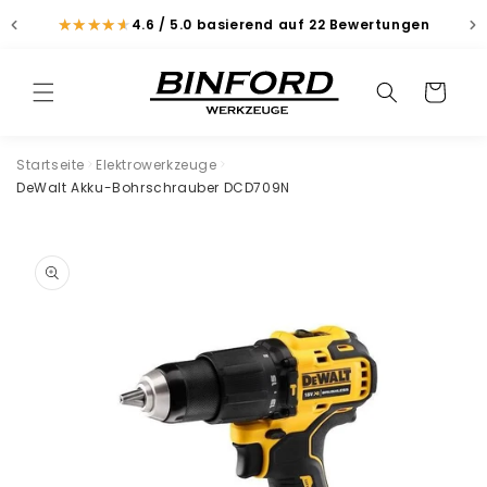
Direkt
zum
★
★
★
★
★
★
★
★
★
★
4.6 / 5.0
basierend auf 22 Bewertungen
Inhalt
Suchen
Warenkorb
Suchen
Startseite
Elektrowerkzeuge
DeWalt Akku-Bohrschrauber DCD709N
duktinformationen
ingen