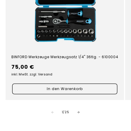
BINFORD Werkzeuge Werkzeugsatz 1/4" 36tlg. - 6100004
Normaler
75,00 €
Preis
inkl. MwSt. zzgl. Versand
In den Warenkorb
von
1
/
25