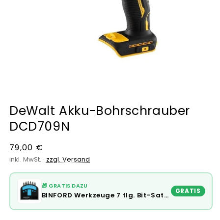
Medien
1
DeWalt Akku-Bohrschrauber
in
Modal
DCD709N
öffnen
Normaler
79,00 €
Preis
inkl. MwSt. ·
zzgl. Versand
🎁 GRATIS DAZU
GRATIS
BINFORD Werkzeuge 7 tlg. Bit-Satz - 6100010