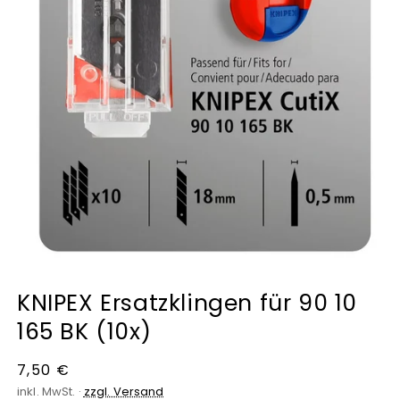
Medien
1
KNIPEX Ersatzklingen für 90 10
in
Modal
165 BK (10x)
öffnen
Normaler
7,50 €
Preis
inkl. MwSt. ·
zzgl. Versand