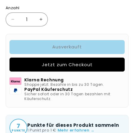
Anzahl
Verringere
Erhöhe
die
die
Menge
Menge
für
für
Ausverkauft
KNIPEX
KNIPEX
Ersatzklingen
Ersatzklingen
für
für
Jetzt zum Checkout
90
90
10
10
165
165
Klarna Rechnung
BK
BK
Shoppe jetzt. Bezahle in bis zu 30 Tagen.
PayPal Käuferschutz
(10x)
(10x)
Sicher sofort oder in 30 Tagen bezahlen mit
Käuferschutz.
7
Punkte für dieses Produkt sammeln
1 Punkt pro 1 €
·
Mehr erfahren →
PUNKTE