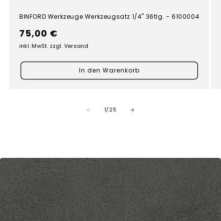
BINFORD Werkzeuge Werkzeugsatz 1/4" 36tlg. - 6100004
Normaler
75,00 €
Preis
inkl. MwSt. zzgl. Versand
In den Warenkorb
von
1
/
25