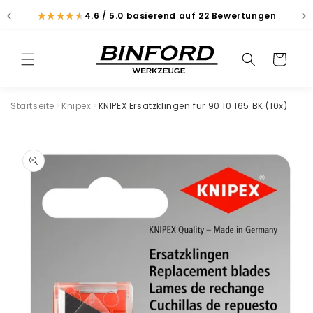
Direkt
zum
★
★
★
★
★
★
★
★
★
★
4.6 / 5.0
basierend auf 22 Bewertungen
Inhalt
Suchen
Warenkorb
Suchen
Startseite
Knipex
KNIPEX Ersatzklingen für 90 10 165 BK (10x)
duktinformationen
ingen