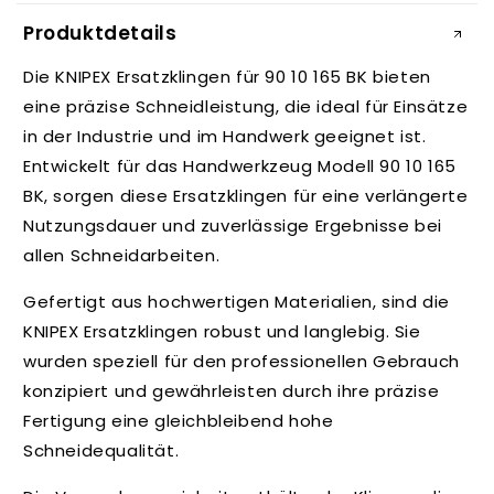
i
Produktdetails
n
k
Die KNIPEX Ersatzklingen für 90 10 165 BK bieten
l
eine präzise Schneidleistung, die ideal für Einsätze
a
in der Industrie und im Handwerk geeignet ist.
p
Entwickelt für das Handwerkzeug Modell 90 10 165
p
BK, sorgen diese Ersatzklingen für eine verlängerte
b
Nutzungsdauer und zuverlässige Ergebnisse bei
a
allen Schneidarbeiten.
r
e
Gefertigt aus hochwertigen Materialien, sind die
r
KNIPEX Ersatzklingen robust und langlebig. Sie
I
wurden speziell für den professionellen Gebrauch
n
konzipiert und gewährleisten durch ihre präzise
h
Fertigung eine gleichbleibend hohe
a
Schneidequalität.
l