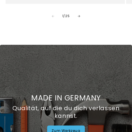
von
1
/
25
MADE IN GERMANY
Qualität, auf die du dich verlassen
kannst.
Zum Werkzeug