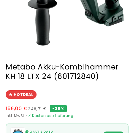
Medien
1
Metabo Akku-Kombihammer
in
Modal
KH 18 LTX 24 (601712840)
öffnen
🔥 HOTDEAL
Normaler
Verkaufspreis
159,00 €
-36%
248,71 €
Preis
inkl. MwSt. ·
✓ Kostenlose Lieferung
🎁 GRATIS DAZU