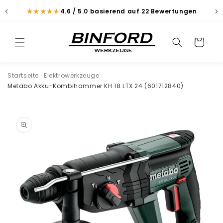
Direkt
zum
★
★
★
★
★
★
★
★
★
★
4.6 / 5.0
basierend auf 22 Bewertungen
Inhalt
Suchen
Warenkorb
Suchen
Startseite
Elektrowerkzeuge
Metabo Akku-Kombihammer KH 18 LTX 24 (601712840)
duktinformationen
ingen