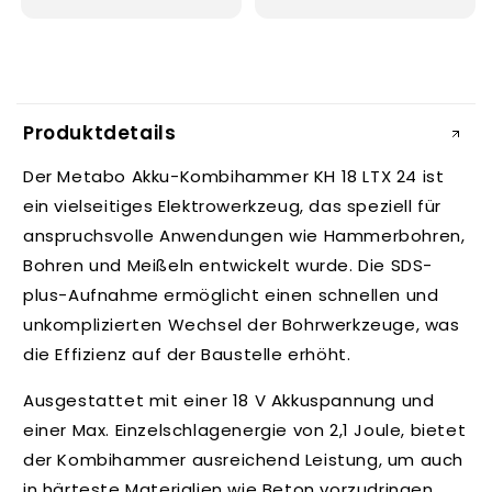
E
i
Produktdetails
n
k
Der Metabo Akku-Kombihammer KH 18 LTX 24 ist
l
ein vielseitiges Elektrowerkzeug, das speziell für
a
anspruchsvolle Anwendungen wie Hammerbohren,
p
Bohren und Meißeln entwickelt wurde. Die SDS-
p
plus-Aufnahme ermöglicht einen schnellen und
b
unkomplizierten Wechsel der Bohrwerkzeuge, was
a
die Effizienz auf der Baustelle erhöht.
r
e
Ausgestattet mit einer 18 V Akkuspannung und
r
einer Max. Einzelschlagenergie von 2,1 Joule, bietet
I
der Kombihammer ausreichend Leistung, um auch
n
in härteste Materialien wie Beton vorzudringen.