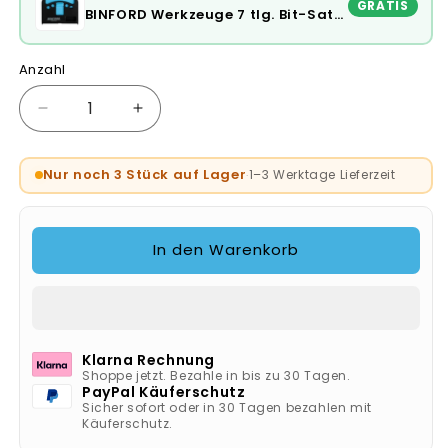
GRATIS
BINFORD Werkzeuge 7 tlg. Bit-Satz - 6100010
Anzahl
Verringere
Erhöhe
die
die
Menge
Menge
Nur noch 3 Stück auf Lager
1–3 Werktage Lieferzeit
·
für
für
Metabo
Metabo
Akku-
Akku-
Kombihammer
Kombihammer
In den Warenkorb
KH
KH
18
18
LTX
LTX
24
24
(601712840)
(601712840)
Klarna Rechnung
Shoppe jetzt. Bezahle in bis zu 30 Tagen.
PayPal Käuferschutz
Sicher sofort oder in 30 Tagen bezahlen mit
Käuferschutz.