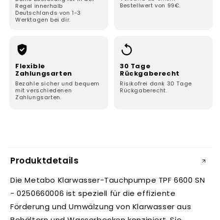
Bestellwert von 99€.
Regel innerhalb
Deutschlands von 1-3
Werktagen bei dir.
Flexible
30 Tage
Zahlungsarten
Rückgaberecht
Bezahle sicher und bequem
Risikofrei dank 30 Tage
mit verschiedenen
Rückgaberecht.
Zahlungsarten.
E
i
Produktdetails
n
k
Die Metabo Klarwasser-Tauchpumpe TPF 6600 SN
l
- 0250660006 ist speziell für die effiziente
a
Förderung und Umwälzung von Klarwasser aus
p
Behältern und Wasserbecken konzipiert. Sie