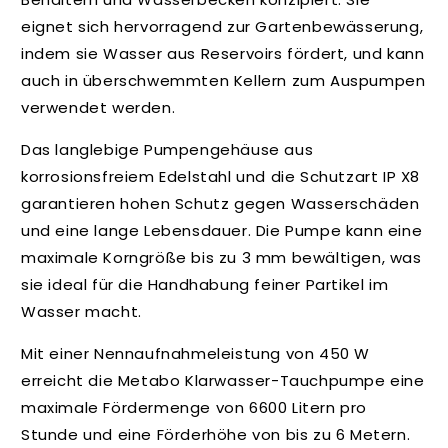
p
eignet sich hervorragend zur Gartenbewässerung,
b
indem sie Wasser aus Reservoirs fördert, und kann
a
auch in überschwemmten Kellern zum Auspumpen
r
verwendet werden.
e
r
Das langlebige Pumpengehäuse aus
I
korrosionsfreiem Edelstahl und die Schutzart IP X8
n
garantieren hohen Schutz gegen Wasserschäden
h
und eine lange Lebensdauer. Die Pumpe kann eine
a
maximale Korngröße bis zu 3 mm bewältigen, was
l
sie ideal für die Handhabung feiner Partikel im
t
Wasser macht.
Mit einer Nennaufnahmeleistung von 450 W
erreicht die Metabo Klarwasser-Tauchpumpe eine
maximale Fördermenge von 6600 Litern pro
Stunde und eine Förderhöhe von bis zu 6 Metern.