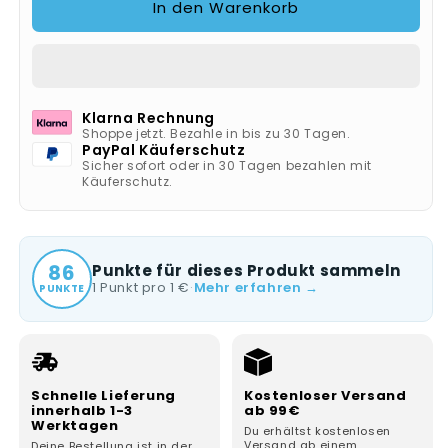
Tauchpumpe
Tauchpumpe
In den Warenkorb
-
-
TPF
TPF
6600
6600
SN
SN
-
-
Klarna Rechnung
0250660006
0250660006
Shoppe jetzt. Bezahle in bis zu 30 Tagen.
PayPal Käuferschutz
Sicher sofort oder in 30 Tagen bezahlen mit
Käuferschutz.
86
Punkte für dieses Produkt sammeln
1 Punkt pro 1 €
·
Mehr erfahren →
PUNKTE
Schnelle Lieferung
Kostenloser Versand
innerhalb 1-3
ab 99€
Werktagen
Du erhältst kostenlosen
Versand ab einem
Deine Bestellung ist in der