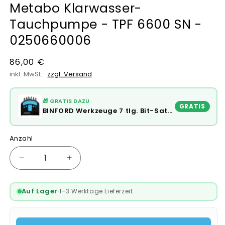
Metabo Klarwasser-
Tauchpumpe - TPF 6600 SN -
0250660006
Normaler
86,00 €
Preis
inkl. MwSt. ·
zzgl. Versand
🎁 GRATIS DAZU
GRATIS
BINFORD Werkzeuge 7 tlg. Bit-Satz - 6100010
Anzahl
Verringere
Erhöhe
die
die
Menge
Menge
Auf Lager
1–3 Werktage Lieferzeit
·
für
für
Metabo
Metabo
Klarwasser-
Klarwasser-