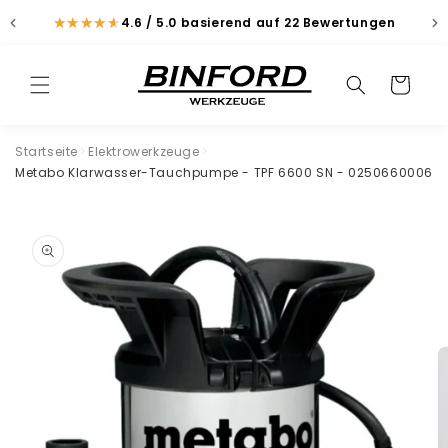
Direkt
zum
★
★
★
★
★
★
★
★
★
★
4.6 / 5.0
basierend auf 22 Bewertungen
Inhalt
Suchen
Warenkorb
Suchen
Startseite
Elektrowerkzeuge
Metabo Klarwasser-Tauchpumpe - TPF 6600 SN - 0250660006
duktinformationen
ingen