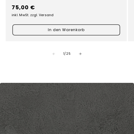
Normaler
75,00 €
Preis
inkl. MwSt. zzgl. Versand
In den Warenkorb
von
1
/
25