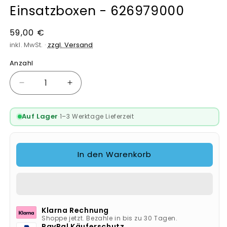
Einsatzboxen - 626979000
Normaler
59,00 €
Preis
inkl. MwSt. ·
zzgl. Versand
Anzahl
Verringere
Erhöhe
die
die
Menge
Menge
Auf Lager
1–3 Werktage Lieferzeit
·
für
für
Metabo
Metabo
metaBOX
metaBOX
100
100
In den Warenkorb
S
S
-
-
15
15
Einsatzboxen
Einsatzboxen
-
-
Klarna Rechnung
626979000
626979000
Shoppe jetzt. Bezahle in bis zu 30 Tagen.
PayPal Käuferschutz