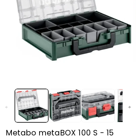
Medien
1
in
M
Modal
2
öffnen
in
M
ö
Metabo metaBOX 100 S - 15