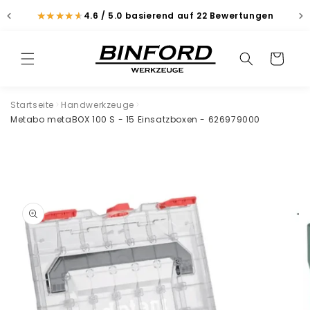
Direkt
zum
★
★
★
★
★
★
★
★
★
★
4.6 / 5.0
basierend auf 22 Bewertungen
Inhalt
Suchen
Warenkorb
Suchen
Startseite
Handwerkzeuge
Metabo metaBOX 100 S - 15 Einsatzboxen - 626979000
duktinformationen
ingen