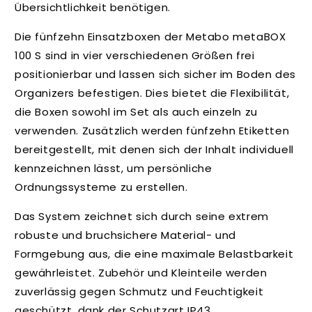
Übersichtlichkeit benötigen.
I
n
Die fünfzehn Einsatzboxen der Metabo metaBOX
h
100 S sind in vier verschiedenen Größen frei
a
positionierbar und lassen sich sicher im Boden des
l
Organizers befestigen. Dies bietet die Flexibilität,
t
die Boxen sowohl im Set als auch einzeln zu
verwenden. Zusätzlich werden fünfzehn Etiketten
bereitgestellt, mit denen sich der Inhalt individuell
kennzeichnen lässt, um persönliche
Ordnungssysteme zu erstellen.
Das System zeichnet sich durch seine extrem
robuste und bruchsichere Material- und
Formgebung aus, die eine maximale Belastbarkeit
gewährleistet. Zubehör und Kleinteile werden
zuverlässig gegen Schmutz und Feuchtigkeit
geschützt, dank der Schutzart IP43.