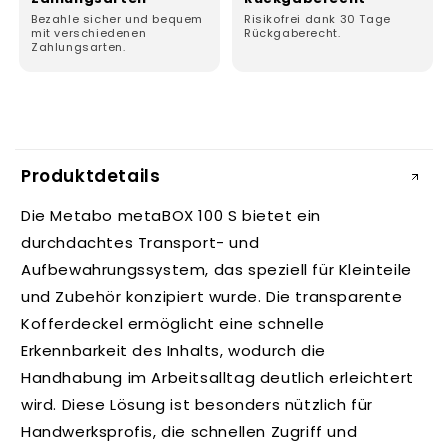
Bezahle sicher und bequem
Risikofrei dank 30 Tage
mit verschiedenen
Rückgaberecht.
Zahlungsarten.
E
i
Produktdetails
n
k
Die Metabo metaBOX 100 S bietet ein
l
durchdachtes Transport- und
a
Aufbewahrungssystem, das speziell für Kleinteile
p
und Zubehör konzipiert wurde. Die transparente
p
Kofferdeckel ermöglicht eine schnelle
b
Erkennbarkeit des Inhalts, wodurch die
a
Handhabung im Arbeitsalltag deutlich erleichtert
r
wird. Diese Lösung ist besonders nützlich für
e
Handwerksprofis, die schnellen Zugriff und
r