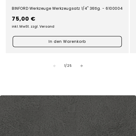
BINFORD Werkzeuge Werkzeugsatz 1/4" 36tlg. - 6100004
Normaler
75,00 €
Preis
inkl. MwSt. zzgl. Versand
In den Warenkorb
von
1
/
25